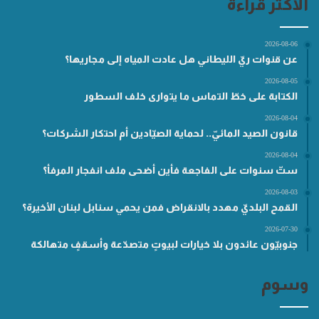
الأكثر قراءة
2026-08-06
عن قنوات ريّ الليطاني هل عادت المياه إلى مجاريها؟
2026-08-05
الكتابة على خطّ التماس ما يتوارى خلف السطور
2026-08-04
قانون الصيد المائيّ.. لحماية الصيّادين أم احتكار الشركات؟
2026-08-04
ستّ سنوات على الفاجعة فأين أضحى ملف انفجار المرفأ؟
2026-08-03
القمح البلديّ مهدد بالانقراض فمن يحمي سنابل لبنان الأخيرة؟
2026-07-30
جنوبيّون عائدون بلا خيارات لبيوتٍ متصدّعة وأسقفٍ متهالكة
وسوم