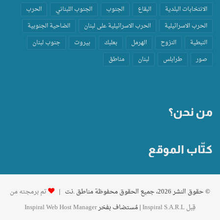
الانتخابات البلدية
البقاع
الجنوب
الجنوب اللبناني
الحرب
الحرب الاسرائيلية
الحرب الاسرائيلية على لبنان
الضاحية الجنوبية
النبطية
النزوح
الهرمل
بعلبك
بيروت
جنوب لبنان
صور
طرابلس
لبنان
مناطق
من نحن؟
كتّاب الموقع
© حقوق النشر 2026، جميع الحقوق محفوظة مناطق .نت |
تم برمجته من
قِبل Inspiral S.A.R.L
| مُستضاف بفخر
Inspiral Web Host Manager