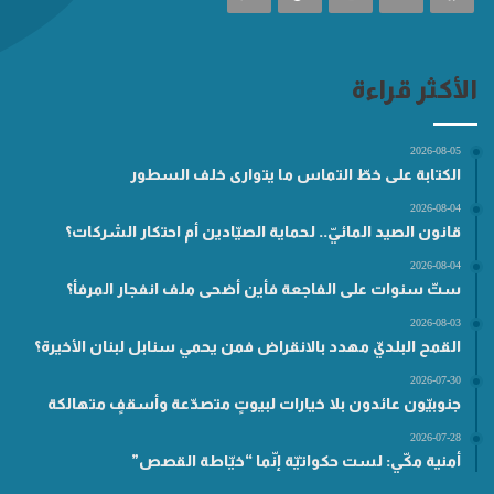
الأكثر قراءة
2026-08-05
الكتابة على خطّ التماس ما يتوارى خلف السطور
2026-08-04
قانون الصيد المائيّ.. لحماية الصيّادين أم احتكار الشركات؟
2026-08-04
ستّ سنوات على الفاجعة فأين أضحى ملف انفجار المرفأ؟
2026-08-03
القمح البلديّ مهدد بالانقراض فمن يحمي سنابل لبنان الأخيرة؟
2026-07-30
جنوبيّون عائدون بلا خيارات لبيوتٍ متصدّعة وأسقفٍ متهالكة
2026-07-28
أمنية مكّي: لست حكواتيّة إنّما “خيّاطة القصص”