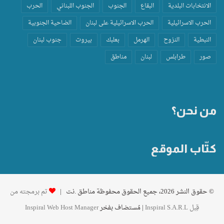
الانتخابات البلدية
البقاع
الجنوب
الجنوب اللبناني
الحرب
الحرب الاسرائيلية
الحرب الاسرائيلية على لبنان
الضاحية الجنوبية
النبطية
النزوح
الهرمل
بعلبك
بيروت
جنوب لبنان
صور
طرابلس
لبنان
مناطق
من نحن؟
كتّاب الموقع
© حقوق النشر 2026، جميع الحقوق محفوظة مناطق .نت |
تم برمجته من
قِبل Inspiral S.A.R.L
| مُستضاف بفخر
Inspiral Web Host Manager