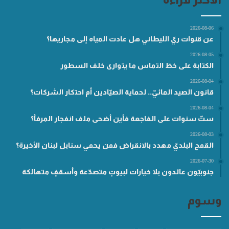
2026-08-06
عن قنوات ريّ الليطاني هل عادت المياه إلى مجاريها؟
2026-08-05
الكتابة على خطّ التماس ما يتوارى خلف السطور
2026-08-04
قانون الصيد المائيّ.. لحماية الصيّادين أم احتكار الشركات؟
2026-08-04
ستّ سنوات على الفاجعة فأين أضحى ملف انفجار المرفأ؟
2026-08-03
القمح البلديّ مهدد بالانقراض فمن يحمي سنابل لبنان الأخيرة؟
2026-07-30
جنوبيّون عائدون بلا خيارات لبيوتٍ متصدّعة وأسقفٍ متهالكة
وسوم