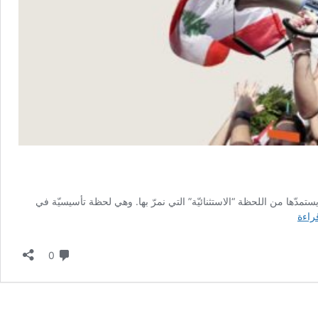
تمدّها من اللحظة “الاستثنائيّة” التي نمرّ بها. وهي لحظة تأسيسيّة في
خطاب
قراءة
القسم..
التاسع
لا تعليق
0
من
كانون
يحاكي
الـ