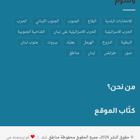
الانتخابات البلدية
البقاع
الجنوب
الجنوب اللبناني
الحرب
الحرب الاسرائيلية
الحرب الاسرائيلية على لبنان
الضاحية الجنوبية
النبطية
النزوح
الهرمل
بعلبك
بيروت
جنوب لبنان
صور
طرابلس
لبنان
مناطق
من نحن؟
كتّاب الموقع
© حقوق النشر 2026، جميع الحقوق محفوظة مناطق .نت |
تم برمجته من