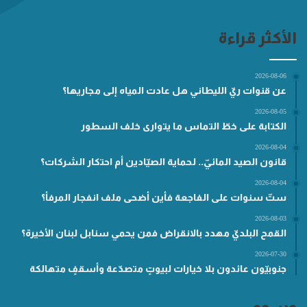
الأكثر قراءة
2026-08-06
عن قنوات ريّ الليطاني هل عادت المياه إلى مجاريها؟
2026-08-05
الكتابة على خطّ التماس ما يتوارى خلف السطور
2026-08-04
قانون الصيد المائيّ.. لحماية الصيّادين أم احتكار الشركات؟
2026-08-04
ستّ سنوات على الفاجعة فأين أضحى ملف انفجار المرفأ؟
2026-08-03
القمح البلديّ مهدد بالانقراض فمن يحمي سنابل لبنان الأخيرة؟
2026-07-30
جنوبيّون عائدون بلا خيارات لبيوتٍ متصدّعة وأسقفٍ متهالكة
وسوم