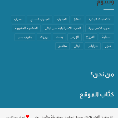
وسوم
الانتخابات البلدية
البقاع
الجنوب
الجنوب اللبناني
الحرب
الحرب الاسرائيلية
الحرب الاسرائيلية على لبنان
الضاحية الجنوبية
النبطية
النزوح
الهرمل
بعلبك
بيروت
جنوب لبنان
صور
طرابلس
لبنان
مناطق
من نحن؟
كتّاب الموقع
© حقوق النشر 2026، جميع الحقوق محفوظة مناطق .نت |
تم برمجته من