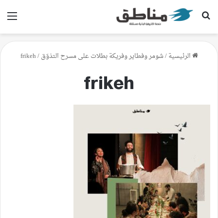
بحث عن
الق
الرئيسية
/
شومر وفطاير وفريكة بطلات على مسرح التذوّق
/
frikeh
frikeh