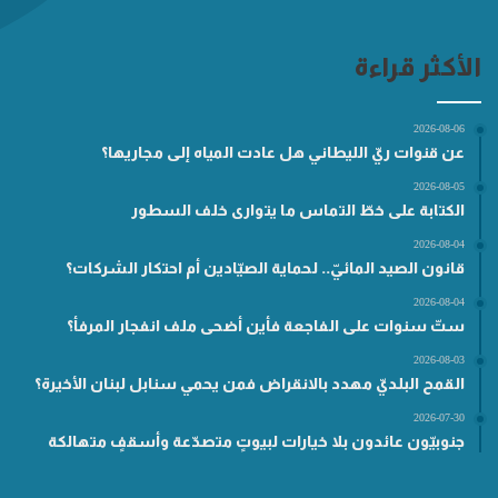
الأكثر قراءة
2026-08-06
عن قنوات ريّ الليطاني هل عادت المياه إلى مجاريها؟
2026-08-05
الكتابة على خطّ التماس ما يتوارى خلف السطور
2026-08-04
قانون الصيد المائيّ.. لحماية الصيّادين أم احتكار الشركات؟
2026-08-04
ستّ سنوات على الفاجعة فأين أضحى ملف انفجار المرفأ؟
2026-08-03
القمح البلديّ مهدد بالانقراض فمن يحمي سنابل لبنان الأخيرة؟
2026-07-30
جنوبيّون عائدون بلا خيارات لبيوتٍ متصدّعة وأسقفٍ متهالكة