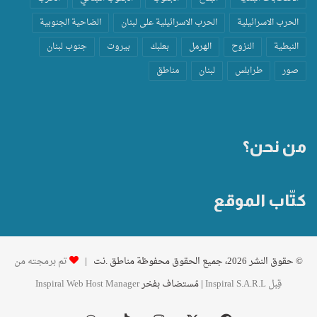
الحرب الاسرائيلية
الحرب الاسرائيلية على لبنان
الضاحية الجنوبية
النبطية
النزوح
الهرمل
بعلبك
بيروت
جنوب لبنان
صور
طرابلس
لبنان
مناطق
من نحن؟
كتّاب الموقع
© حقوق النشر 2026، جميع الحقوق محفوظة مناطق .نت |
تم برمجته من
قِبل Inspiral S.A.R.L
| مُستضاف بفخر
Inspiral Web Host Manager