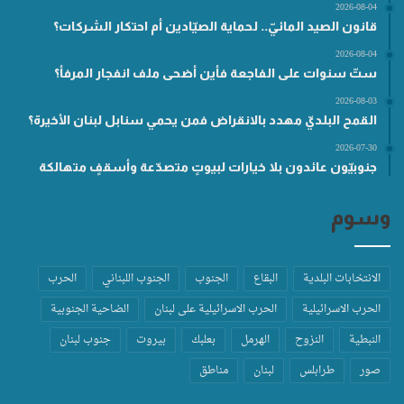
2026-08-04
قانون الصيد المائيّ.. لحماية الصيّادين أم احتكار الشركات؟
2026-08-04
ستّ سنوات على الفاجعة فأين أضحى ملف انفجار المرفأ؟
2026-08-03
القمح البلديّ مهدد بالانقراض فمن يحمي سنابل لبنان الأخيرة؟
2026-07-30
جنوبيّون عائدون بلا خيارات لبيوتٍ متصدّعة وأسقفٍ متهالكة
وسوم
الانتخابات البلدية
البقاع
الجنوب
الجنوب اللبناني
الحرب
الحرب الاسرائيلية
الحرب الاسرائيلية على لبنان
الضاحية الجنوبية
النبطية
النزوح
الهرمل
بعلبك
بيروت
جنوب لبنان
صور
طرابلس
لبنان
مناطق