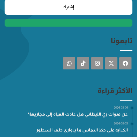
تابعونا
فيسبوك
‫X
انستقرام
‫TikTok
واتساب
الأكثر قراءة
2026-08-06
عن قنوات ريّ الليطاني هل عادت المياه إلى مجاريها؟
2026-08-05
الكتابة على خطّ التماس ما يتوارى خلف السطور