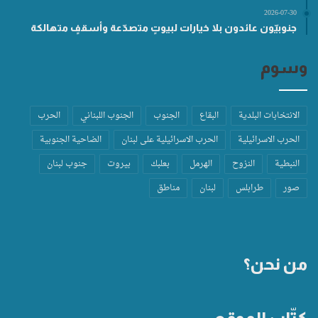
2026-07-30
جنوبيّون عائدون بلا خيارات لبيوتٍ متصدّعة وأسقفٍ متهالكة
وسوم
الانتخابات البلدية
البقاع
الجنوب
الجنوب اللبناني
الحرب
الحرب الاسرائيلية
الحرب الاسرائيلية على لبنان
الضاحية الجنوبية
النبطية
النزوح
الهرمل
بعلبك
بيروت
جنوب لبنان
صور
طرابلس
لبنان
مناطق
من نحن؟