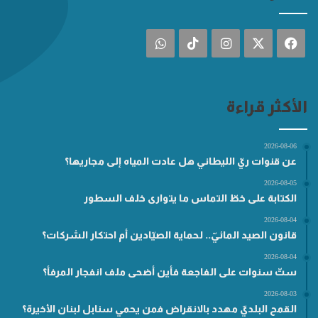
فيسبوك
‫X
انستقرام
‫TikTok
واتساب
الأكثر قراءة
2026-08-06
عن قنوات ريّ الليطاني هل عادت المياه إلى مجاريها؟
2026-08-05
الكتابة على خطّ التماس ما يتوارى خلف السطور
2026-08-04
قانون الصيد المائيّ.. لحماية الصيّادين أم احتكار الشركات؟
2026-08-04
ستّ سنوات على الفاجعة فأين أضحى ملف انفجار المرفأ؟
2026-08-03
القمح البلديّ مهدد بالانقراض فمن يحمي سنابل لبنان الأخيرة؟