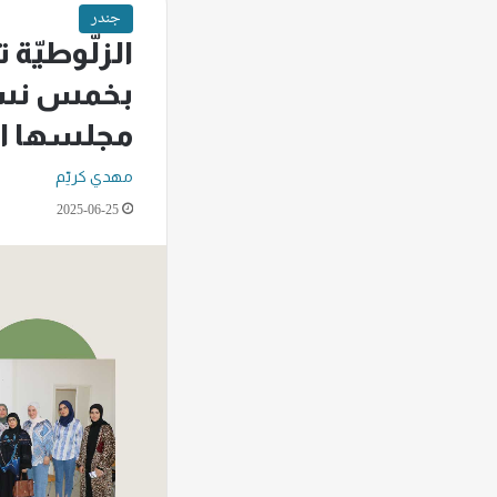
جندر
الزلّوطيّة 
بخمس نسا
مجلسها الب
مهدي كريّم
2025-06-25