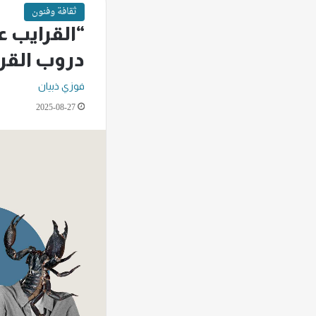
ثقافة وفنون
“القرايب 
دروب القر
فوزي ذبيان
2025-08-27