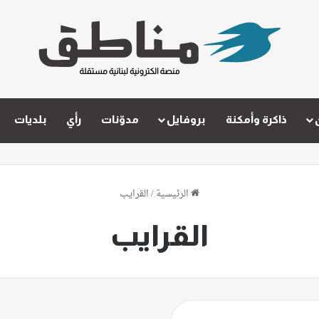
ذاكرة وأمكنة
بروفايل
مدوّنات
رأي
بلديات
الرئيسية
/
القرايب
القرايب