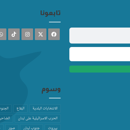
تابعونا
فيسبوك
‫X
انستقرام
TikTok
وسوم
الانتخابات البلدية
البقاع
الجنو
الحرب الاسرائيلية على لبنان
الضاحية
بيروت
جنوب لبنان
صور
ط