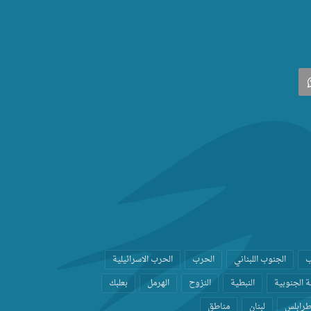
‫
واتساب
ب
الجنوب اللبناني
الحرب
الحرب الاسرائيلية
 الجنوبية
النبطية
النزوح
الهرمل
بعلبك
رابلس
لبنان
مناطق