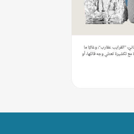
انيّ، ”القرايب عقارب“، وغالبًا ما
 مع تكشيرة تعتلي وجه قائلها، أو