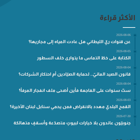
الأكثر قراءة
2026-08-06
عن قنوات ريّ الليطاني هل عادت المياه إلى مجاريها؟
2026-08-05
الكتابة على خطّ التماس ما يتوارى خلف السطور
2026-08-04
قانون الصيد المائيّ.. لحماية الصيّادين أم احتكار الشركات؟
2026-08-04
ستّ سنوات على الفاجعة فأين أضحى ملف انفجار المرفأ؟
2026-08-03
القمح البلديّ مهدد بالانقراض فمن يحمي سنابل لبنان الأخيرة؟
2026-07-30
جنوبيّون عائدون بلا خيارات لبيوتٍ متصدّعة وأسقفٍ متهالكة