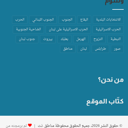
وسوم
الانتخابات البلدية
البقاع
الجنوب
الجنوب اللبناني
الحرب
الحرب الاسرائيلية
الحرب الاسرائيلية على لبنان
الضاحية الجنوبية
النبطية
النزوح
الهرمل
بعلبك
بيروت
جنوب لبنان
صور
طرابلس
لبنان
مناطق
من نحن؟
كتّاب الموقع
© حقوق النشر 2026، جميع الحقوق محفوظة مناطق .نت |
تم برمجته من