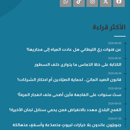
فيسبوك
‫X
انستقرام
‫TikTok
واتساب
الأكثر قراءة
2026-08-06
عن قنوات ريّ الليطاني هل عادت المياه إلى مجاريها؟
2026-08-05
الكتابة على خطّ التماس ما يتوارى خلف السطور
2026-08-04
قانون الصيد المائيّ.. لحماية الصيّادين أم احتكار الشركات؟
2026-08-04
ستّ سنوات على الفاجعة فأين أضحى ملف انفجار المرفأ؟
2026-08-03
القمح البلديّ مهدد بالانقراض فمن يحمي سنابل لبنان الأخيرة؟
2026-07-30
جنوبيّون عائدون بلا خيارات لبيوتٍ متصدّعة وأسقفٍ متهالكة