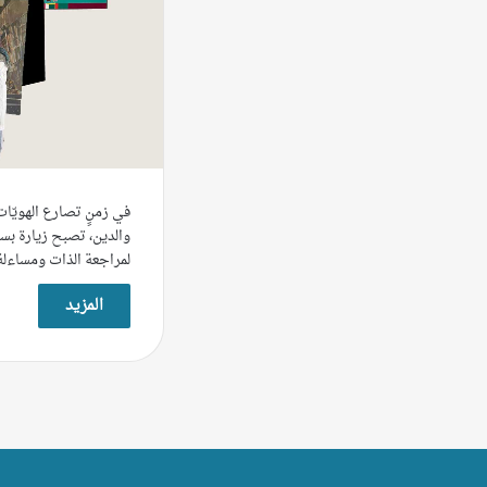
في زمنٍ تصارع الهويّات
والدين، تصبح زيارة بس
لمراجعة الذات ومساءل
المزيد