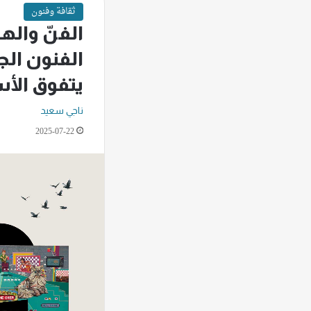
ثقافة وفنون
الفنّ واله
الفنون الج
يتفوق الأ
ناجي سعيد
2025-07-22