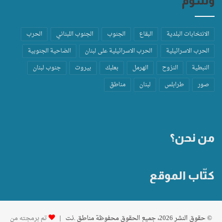
وسوم
الانتخابات البلدية
البقاع
الجنوب
الجنوب اللبناني
الحرب
الحرب الاسرائيلية
الحرب الاسرائيلية على لبنان
الضاحية الجنوبية
النبطية
النزوح
الهرمل
بعلبك
بيروت
جنوب لبنان
صور
طرابلس
لبنان
مناطق
من نحن؟
كتّاب الموقع
© حقوق النشر 2026، جميع الحقوق محفوظة مناطق .نت |
تم برمجته من