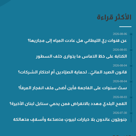
الأكثر قراءة
2026-08-06
عن قنوات ريّ الليطاني هل عادت المياه إلى مجاريها؟
2026-08-05
الكتابة على خطّ التماس ما يتوارى خلف السطور
2026-08-04
قانون الصيد المائيّ.. لحماية الصيّادين أم احتكار الشركات؟
2026-08-04
ستّ سنوات على الفاجعة فأين أضحى ملف انفجار المرفأ؟
2026-08-03
القمح البلديّ مهدد بالانقراض فمن يحمي سنابل لبنان الأخيرة؟
2026-07-30
جنوبيّون عائدون بلا خيارات لبيوتٍ متصدّعة وأسقفٍ متهالكة