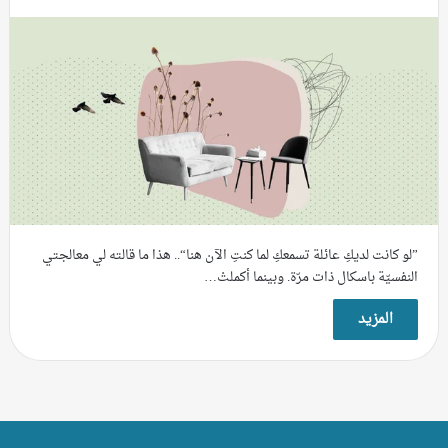
”لو كانت لديكِ عائلة تسمعكِ لما كنتِ الآن هنا“.. هذا ما قالته لي معالجتي
النفسيّة باسكال ذات مرّة. وبينما أكملتْ…
المزيد