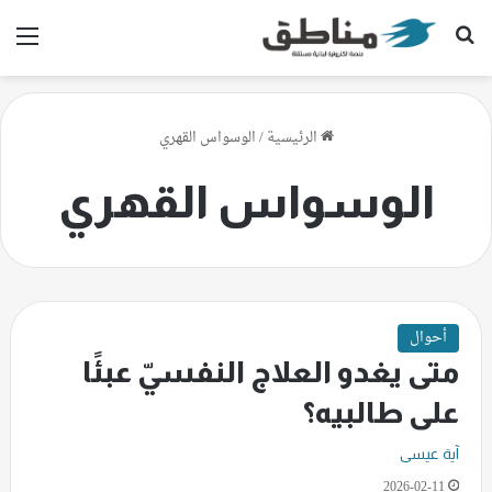
بحث عن
الق
الرئيسية
/
الوسواس القهري
الوسواس القهري
أحوال
متى يغدو العلاج النفسيّ عبئًا
على طالبيه؟
آية عيسى
2026-02-11