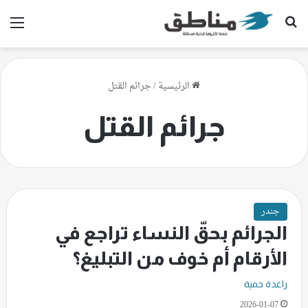
بحث عن
الق
الرئيسية
/
جرائم القتل
جرائم القتل
جندر
الجرائم بحقّ النساء تراجع في
الأرقام أم خوف من التبليغ؟
راغدة حمية
2026-01-07