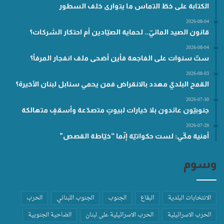
الكتابة على خطّ التماس ما يتوارى خلف السطور
2026-08-04
قانون الصيد المائيّ.. لحماية الصيّادين أم احتكار الشركات؟
2026-08-04
ستّ سنوات على الفاجعة فأين أضحى ملف انفجار المرفأ؟
2026-08-03
القمح البلديّ مهدد بالانقراض فمن يحمي سنابل لبنان الأخيرة؟
2026-07-30
جنوبيّون عائدون بلا خيارات لبيوتٍ متصدّعة وأسقفٍ متهالكة
2026-07-28
أمنية مكّي: لست حكواتيّة إنّما “خيّاطة القصص”
وسوم
الانتخابات البلدية
البقاع
الجنوب
الجنوب اللبناني
الحرب
الحرب الاسرائيلية
الحرب الاسرائيلية على لبنان
الضاحية الجنوبية