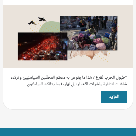
”طبول الحرب تُقرع“، هذا ما يغوص به معظم المحلّلين السياسيّين وتردّده
شاشات التلفزة ونشرات الأخبار ليل نهار، فيما يتلقّفه المواطنون…
المزيد