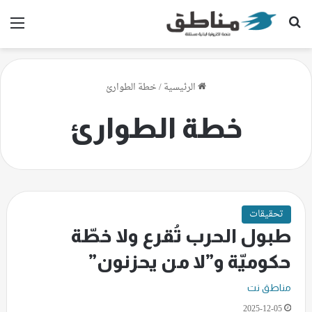
بحث عن
الق
الرئيسية
/
خطة الطوارئ
خطة الطوارئ
تحقيقات
طبول الحرب تُقرع ولا خطّة
حكوميّة و”لا من يحزنون”
مناطق نت
2025-12-05