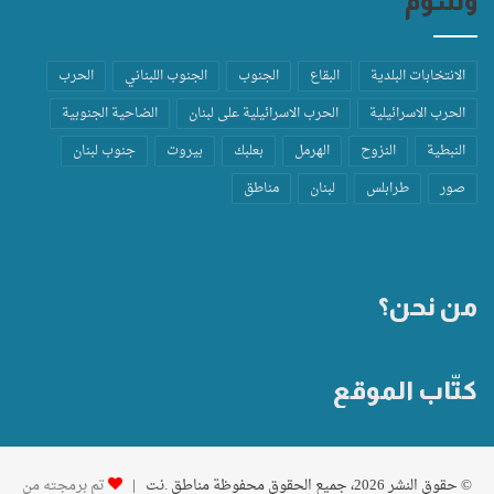
وسوم
الانتخابات البلدية
البقاع
الجنوب
الجنوب اللبناني
الحرب
الحرب الاسرائيلية
الحرب الاسرائيلية على لبنان
الضاحية الجنوبية
النبطية
النزوح
الهرمل
بعلبك
بيروت
جنوب لبنان
صور
طرابلس
لبنان
مناطق
من نحن؟
كتّاب الموقع
© حقوق النشر 2026، جميع الحقوق محفوظة مناطق .نت |
تم برمجته من