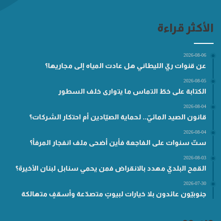
الأكثر قراءة
2026-08-06
عن قنوات ريّ الليطاني هل عادت المياه إلى مجاريها؟
2026-08-05
الكتابة على خطّ التماس ما يتوارى خلف السطور
2026-08-04
قانون الصيد المائيّ.. لحماية الصيّادين أم احتكار الشركات؟
2026-08-04
ستّ سنوات على الفاجعة فأين أضحى ملف انفجار المرفأ؟
2026-08-03
القمح البلديّ مهدد بالانقراض فمن يحمي سنابل لبنان الأخيرة؟
2026-07-30
جنوبيّون عائدون بلا خيارات لبيوتٍ متصدّعة وأسقفٍ متهالكة