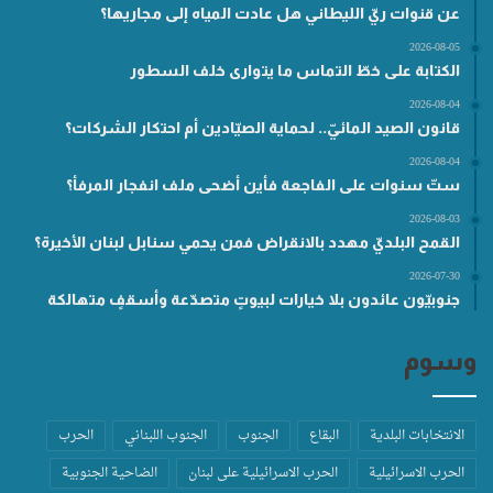
عن قنوات ريّ الليطاني هل عادت المياه إلى مجاريها؟
2026-08-05
الكتابة على خطّ التماس ما يتوارى خلف السطور
2026-08-04
قانون الصيد المائيّ.. لحماية الصيّادين أم احتكار الشركات؟
2026-08-04
ستّ سنوات على الفاجعة فأين أضحى ملف انفجار المرفأ؟
2026-08-03
القمح البلديّ مهدد بالانقراض فمن يحمي سنابل لبنان الأخيرة؟
2026-07-30
جنوبيّون عائدون بلا خيارات لبيوتٍ متصدّعة وأسقفٍ متهالكة
وسوم
الانتخابات البلدية
البقاع
الجنوب
الجنوب اللبناني
الحرب
الحرب الاسرائيلية
الحرب الاسرائيلية على لبنان
الضاحية الجنوبية