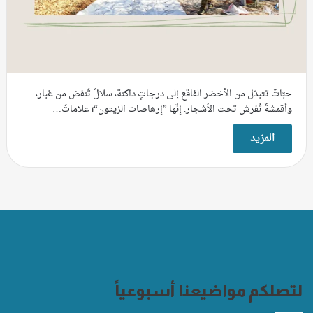
حبّاتٌ تتبدّل من الأخضر الفاقع إلى درجاتٍ داكنة، سلالٌ تُنفض من غبار،
وأقمشةٌ تُفرش تحت الأشجار. إنّها ”إرهاصات الزيتون“؛ علاماتٌ…
المزيد
لتصلكم مواضيعنا أسبوعياً