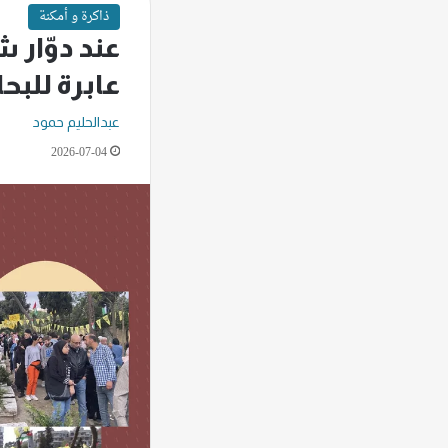
ذاكرة و أمكنة
عند دوّار ش
عابرة للبحا
عبدالحليم حمود
2026-07-04