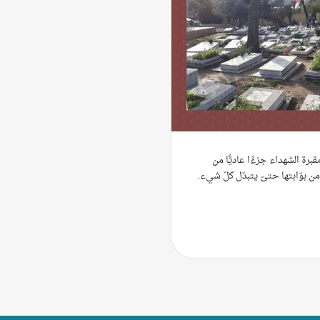
قبرة الشهداء جزءًا عاديًّا من
من بوّابتها حتىّ يتبدّل كلّ شيء.