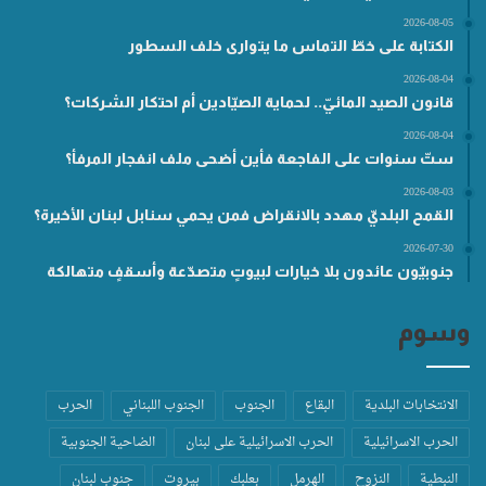
2026-08-05
الكتابة على خطّ التماس ما يتوارى خلف السطور
2026-08-04
قانون الصيد المائيّ.. لحماية الصيّادين أم احتكار الشركات؟
2026-08-04
ستّ سنوات على الفاجعة فأين أضحى ملف انفجار المرفأ؟
2026-08-03
القمح البلديّ مهدد بالانقراض فمن يحمي سنابل لبنان الأخيرة؟
2026-07-30
جنوبيّون عائدون بلا خيارات لبيوتٍ متصدّعة وأسقفٍ متهالكة
وسوم
الانتخابات البلدية
البقاع
الجنوب
الجنوب اللبناني
الحرب
الحرب الاسرائيلية
الحرب الاسرائيلية على لبنان
الضاحية الجنوبية
النبطية
النزوح
الهرمل
بعلبك
بيروت
جنوب لبنان