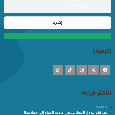
تابعونا
فيسبوك
‫X
انستقرام
‫TikTok
واتساب
الأكثر قراءة
2026-08-06
عن قنوات ريّ الليطاني هل عادت المياه إلى مجاريها؟