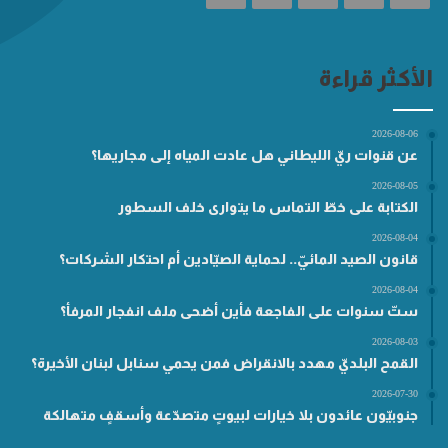
الأكثر قراءة
2026-08-06
عن قنوات ريّ الليطاني هل عادت المياه إلى مجاريها؟
2026-08-05
الكتابة على خطّ التماس ما يتوارى خلف السطور
2026-08-04
قانون الصيد المائيّ.. لحماية الصيّادين أم احتكار الشركات؟
2026-08-04
ستّ سنوات على الفاجعة فأين أضحى ملف انفجار المرفأ؟
2026-08-03
القمح البلديّ مهدد بالانقراض فمن يحمي سنابل لبنان الأخيرة؟
2026-07-30
جنوبيّون عائدون بلا خيارات لبيوتٍ متصدّعة وأسقفٍ متهالكة