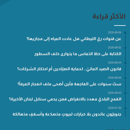
الأكثر قراءة
2026-08-06
عن قنوات ريّ الليطاني هل عادت المياه إلى مجاريها؟
2026-08-05
الكتابة على خطّ التماس ما يتوارى خلف السطور
2026-08-04
قانون الصيد المائيّ.. لحماية الصيّادين أم احتكار الشركات؟
2026-08-04
ستّ سنوات على الفاجعة فأين أضحى ملف انفجار المرفأ؟
2026-08-03
القمح البلديّ مهدد بالانقراض فمن يحمي سنابل لبنان الأخيرة؟
2026-07-30
جنوبيّون عائدون بلا خيارات لبيوتٍ متصدّعة وأسقفٍ متهالكة