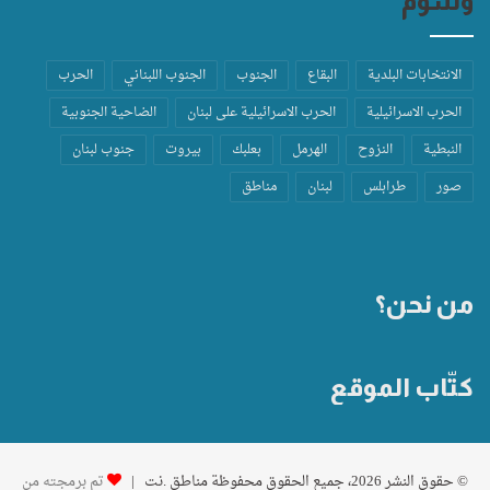
وسوم
الانتخابات البلدية
البقاع
الجنوب
الجنوب اللبناني
الحرب
الحرب الاسرائيلية
الحرب الاسرائيلية على لبنان
الضاحية الجنوبية
النبطية
النزوح
الهرمل
بعلبك
بيروت
جنوب لبنان
صور
طرابلس
لبنان
مناطق
من نحن؟
كتّاب الموقع
© حقوق النشر 2026، جميع الحقوق محفوظة مناطق .نت |
تم برمجته من