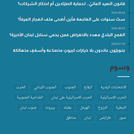
قانون الصيد المائيّ.. لحماية الصيّادين أم احتكار الشركات؟
2026-08-04
ستّ سنوات على الفاجعة فأين أضحى ملف انفجار المرفأ؟
2026-08-03
القمح البلديّ مهدد بالانقراض فمن يحمي سنابل لبنان الأخيرة؟
2026-07-30
جنوبيّون عائدون بلا خيارات لبيوتٍ متصدّعة وأسقفٍ متهالكة
وسوم
الانتخابات البلدية
البقاع
الجنوب
الجنوب اللبناني
الحرب
الحرب الاسرائيلية
الحرب الاسرائيلية على لبنان
الضاحية الجنوبية
النبطية
النزوح
الهرمل
بعلبك
بيروت
جنوب لبنان
صور
طرابلس
لبنان
مناطق