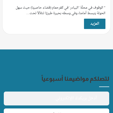
“ الوقوف في محلّة ‘البيادر ‘في كفرحمام (قضاء حاصبيّا) حيث سهل
الحولة ينبسط أمامنا، وفي وسطه بحيرة طبريّا تتلألأ تحت…
المزيد
لتصلكم مواضيعنا أسبوعياً