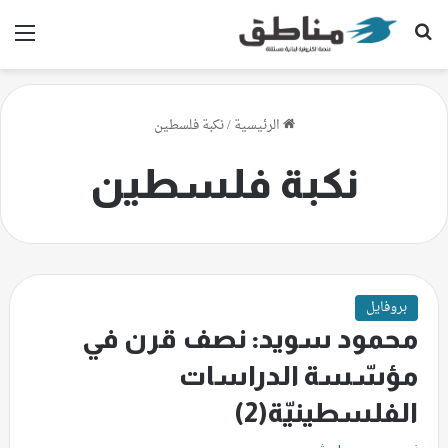
بحث عن
الق
الرئيسية
/
نكبة فلسطين
نكبة فلسطين
بروفايل
محمود سويد: نصف قرن في
مؤسّسة الدراسات
الفلسطينيّة(2)