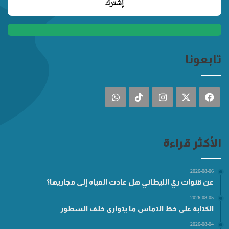
تابعونا
فيسبوك
‫X
انستقرام
‫TikTok
واتساب
الأكثر قراءة
2026-08-06
عن قنوات ريّ الليطاني هل عادت المياه إلى مجاريها؟
2026-08-05
الكتابة على خطّ التماس ما يتوارى خلف السطور
2026-08-04