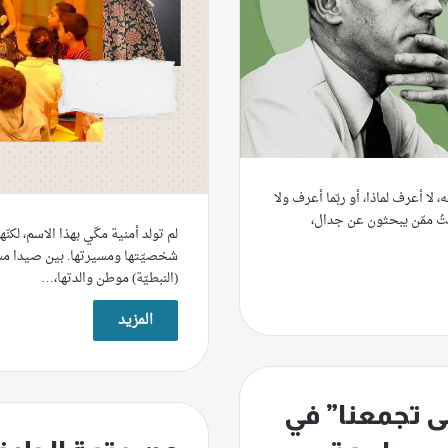
 لا أعرف لماذا، أو ربّما أعرف ولا
ُ ممّن يبحثون عن جدال،
لم تولد أمنية مكّي بهذا الاسم، لكن
شخصيّتها ومسيرتها. بين صيدا م
(النبطيّة) موطن والدتها،…
المزيد
 تجمعنا” في