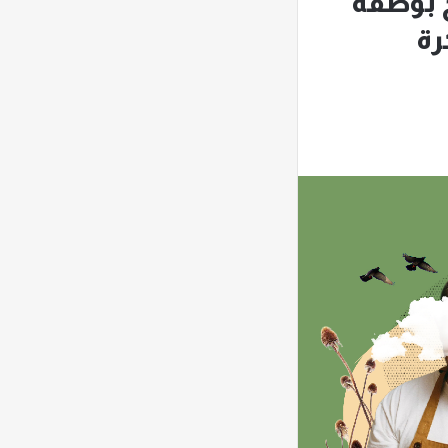
 بوصفه
رة