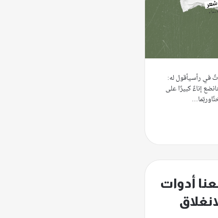
ٌ في رأسيأقول له:
نضع إناءً كبيرًا على
نًاوربّما…
نا أدوات
انغلاق