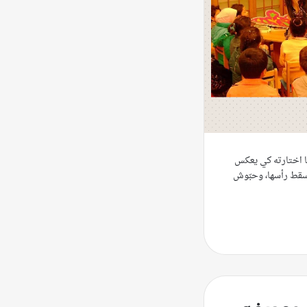
ّها اختارته كي يعكس
سقط رأسها، وحبّوش