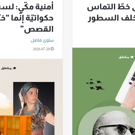
ى خطّ التماس
أمنية مكّي: لس
 خلف السطور
حكواتيّة إنّما “خ
القصص”
سلوى فاضل
2026-07-28