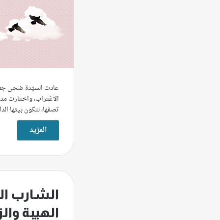
عادت السيّدة ضحى جعف
الاغتراب، واختارت مد
تصفها، لتكون بيتها الد
المزيد
الشارب ال
الهيبة وال