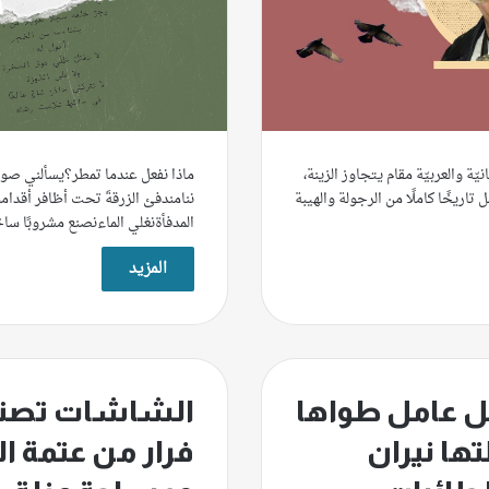
ماذا نفعل عندما تمطر؟يسألني صوت
نيّة والعربيّة مقام يتجاوز الزينة،
ننامندفئ الزرقةَ تحت أظافر أقدامنا
تاريخًا كاملًا من الرجولة والهيبة
المدفأةنغلي الماءنصنع مشروبًا ساخ
المزيد
الشاشات تصنع
ل عامل طواها
فرار من عتمة ال
تها نيران