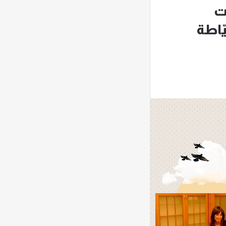
ت
يّاطة