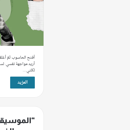
أفتح الحاسوب ثمّ أغلقه،
أريد مواجهة نفسي. لست
لكنّني…
المزيد
“الموسيقى