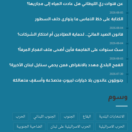
عن قنوات ريّ الليطاني هل عادت المياه إلى مجاريها؟
2026-08-05
الكتابة على خطّ التماس ما يتوارى خلف السطور
2026-08-04
قانون الصيد المائيّ.. لحماية الصيّادين أم احتكار الشركات؟
2026-08-04
ستّ سنوات على الفاجعة فأين أضحى ملف انفجار المرفأ؟
2026-08-03
القمح البلديّ مهدد بالانقراض فمن يحمي سنابل لبنان الأخيرة؟
2026-07-30
جنوبيّون عائدون بلا خيارات لبيوتٍ متصدّعة وأسقفٍ متهالكة
وسوم
الانتخابات البلدية
البقاع
الجنوب
الجنوب اللبناني
الحرب
الحرب الاسرائيلية
الحرب الاسرائيلية على لبنان
الضاحية الجنوبية