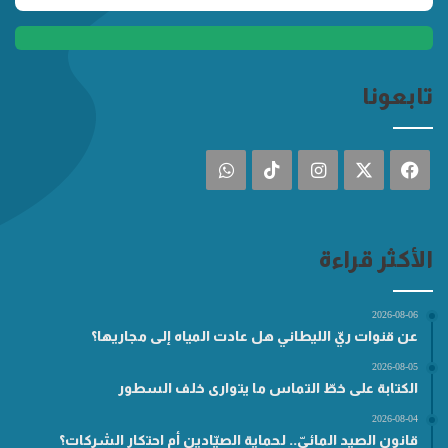
تابعونا
فيسبوك
‫X
انستقرام
‫TikTok
واتساب
الأكثر قراءة
2026-08-06
عن قنوات ريّ الليطاني هل عادت المياه إلى مجاريها؟
2026-08-05
الكتابة على خطّ التماس ما يتوارى خلف السطور
2026-08-04
قانون الصيد المائيّ.. لحماية الصيّادين أم احتكار الشركات؟