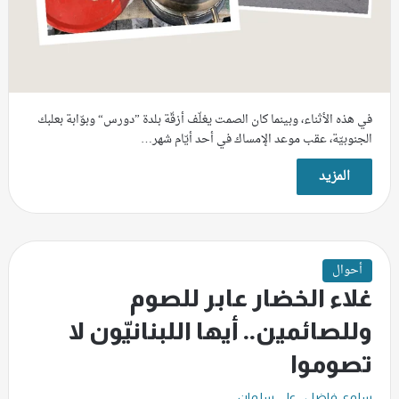
في هذه الأثناء، وبينما كان الصمت يغلّف أزقّة بلدة ”دورس“ وبوّابة بعلبك
الجنوبيّة، عقب موعد الإمساك في أحد أيّام شهر…
المزيد
أحوال
غلاء الخضار عابر للصوم
وللصائمين.. أيها اللبنانيّون لا
تصوموا
,
سلوى فاضل
علي سلمان