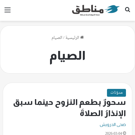
بحث عن
الق
الرئيسية
/
الصيام
الصيام
مدوّنات
سحورٌ بطعم النزوح حينما سبق
الإنذارُ الصلاةَ
ضحى الدرويش
2026-03-04