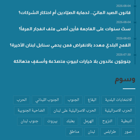
2026-08-04
قانون الصيد المائيّ.. لحماية الصيّادين أم احتكار الشركات؟
2026-08-04
ستّ سنوات على الفاجعة فأين أضحى ملف انفجار المرفأ؟
2026-08-03
القمح البلديّ مهدد بالانقراض فمن يحمي سنابل لبنان الأخيرة؟
2026-07-30
جنوبيّون عائدون بلا خيارات لبيوتٍ متصدّعة وأسقفٍ متهالكة
وسوم
الانتخابات البلدية
البقاع
الجنوب
الجنوب اللبناني
الحرب
الحرب الاسرائيلية
الحرب الاسرائيلية على لبنان
الضاحية الجنوبية
النبطية
النزوح
الهرمل
بعلبك
بيروت
جنوب لبنان
صور
طرابلس
لبنان
مناطق