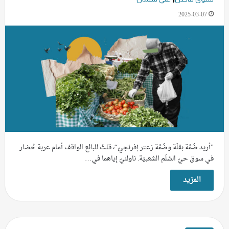
2025-03-07
”أريد ضُمَّة بقلَة وضُمَّة زعتر إفرنجيّ“، قلتُ للبائع الواقف أمام عربة خُضار
في سوق حيّ السُلَم الشعبيّة. ناولنيّ إياهما في…
المزيد