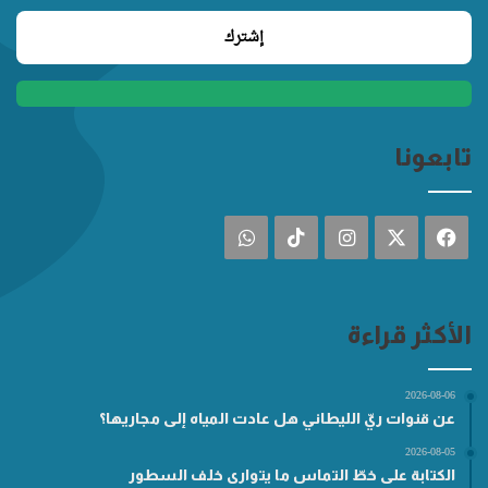
تابعونا
فيسبوك
‫X
انستقرام
‫TikTok
واتساب
الأكثر قراءة
2026-08-06
عن قنوات ريّ الليطاني هل عادت المياه إلى مجاريها؟
2026-08-05
الكتابة على خطّ التماس ما يتوارى خلف السطور