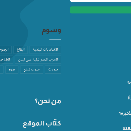
وسوم
الانتخابات البلدية
البقاع
الجنو
الحرب الاسرائيلية على لبنان
الضاحية
بيروت
جنوب لبنان
صور
ط
ت؟
؟
من نحن؟
أخيرة؟
كتّاب الموقع
الكة