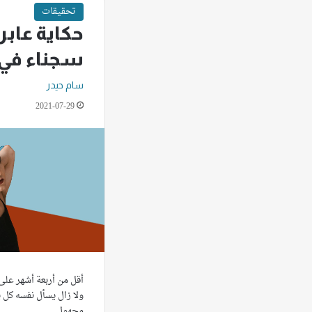
تحقيقات
حكاية عابر
سجناء في 
سام حيدر
2021-07-29
أقل من أربعة أشهر على
ولا زال يسأل نفسه كل 
مجهول…