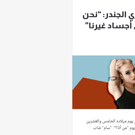
ي الجندر: “نحن
أجساد غيرنا”
 يوم ميلاده الخامس والعشرين
يوم ”من أنا؟“. ”سام“ شاب