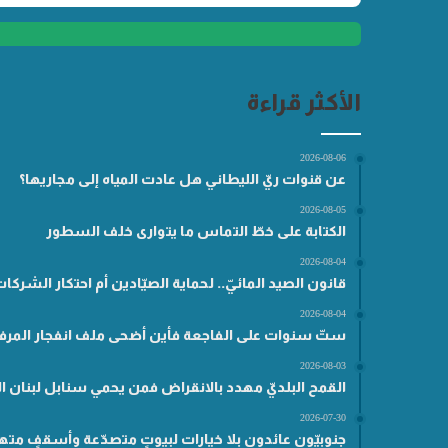
الأكثر قراءة
2026-08-06
عن قنوات ريّ الليطاني هل عادت المياه إلى مجاريها؟
2026-08-05
الكتابة على خطّ التماس ما يتوارى خلف السطور
2026-08-04
قانون الصيد المائيّ.. لحماية الصيّادين أم احتكار الشركا
2026-08-04
ستّ سنوات على الفاجعة فأين أضحى ملف انفجار المرفأ
2026-08-03
القمح البلديّ مهدد بالانقراض فمن يحمي سنابل لبنان ال
2026-07-30
جنوبيّون عائدون بلا خيارات لبيوتٍ متصدّعة وأسقفٍ مته