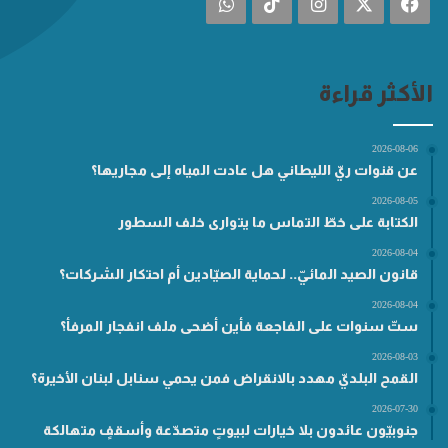
فيسبوك
‫X
انستقرام
‫TikTok
واتساب
الأكثر قراءة
2026-08-06
عن قنوات ريّ الليطاني هل عادت المياه إلى مجاريها؟
2026-08-05
الكتابة على خطّ التماس ما يتوارى خلف السطور
2026-08-04
قانون الصيد المائيّ.. لحماية الصيّادين أم احتكار الشركات؟
2026-08-04
ستّ سنوات على الفاجعة فأين أضحى ملف انفجار المرفأ؟
2026-08-03
القمح البلديّ مهدد بالانقراض فمن يحمي سنابل لبنان الأخيرة؟
2026-07-30
جنوبيّون عائدون بلا خيارات لبيوتٍ متصدّعة وأسقفٍ متهالكة