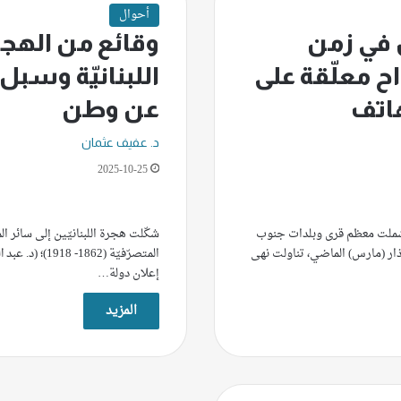
أحوال
 في زمن
وقائع من الهجر
اح معلّقة على
اللبنانيّة وسبل
اتف
عن وطن
د. عفيف عثمان
2025-10-25
 شملت معظم قرى وبلدات جنوب
شكّلت هجرة اللبنانيّين إلى سائر المع
آذار (مارس) الماضي، تناولت نهى
إعلان دولة…
المزيد