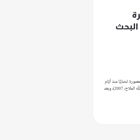
ة
 البحث
مورة تحدّيًا منذ أيّام
المتصرّفيّة (1862- 1918)؛ (د. عبد الله الملاح، 2007)، وبعد