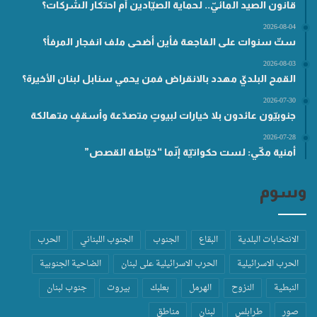
قانون الصيد المائيّ.. لحماية الصيّادين أم احتكار الشركات؟
2026-08-04
ستّ سنوات على الفاجعة فأين أضحى ملف انفجار المرفأ؟
2026-08-03
القمح البلديّ مهدد بالانقراض فمن يحمي سنابل لبنان الأخيرة؟
2026-07-30
جنوبيّون عائدون بلا خيارات لبيوتٍ متصدّعة وأسقفٍ متهالكة
2026-07-28
أمنية مكّي: لست حكواتيّة إنّما “خيّاطة القصص”
وسوم
الانتخابات البلدية
البقاع
الجنوب
الجنوب اللبناني
الحرب
الحرب الاسرائيلية
الحرب الاسرائيلية على لبنان
الضاحية الجنوبية
النبطية
النزوح
الهرمل
بعلبك
بيروت
جنوب لبنان
صور
طرابلس
لبنان
مناطق