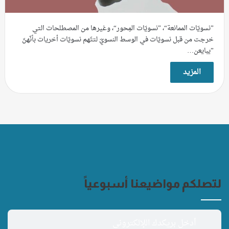
”نسويّات الممانعة“، ”نسويّات المِحور“، وغيرها من المصطلحات التي
خرجت من قبل نسويّات في الوسط النسويّ لتتّهم نسويّات أخريات بأنّهنّ
”يبايعن…
المزيد
لتصلكم مواضيعنا أسبوعياً