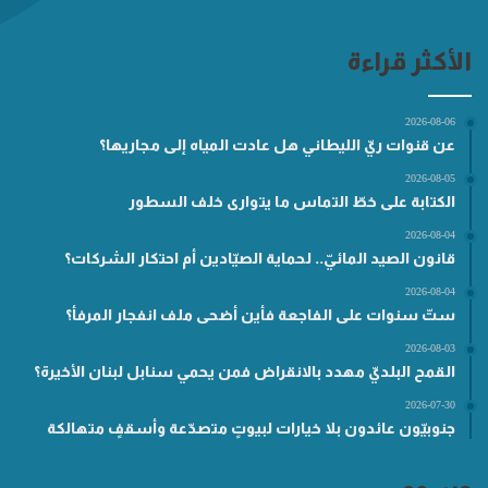
الأكثر قراءة
2026-08-06
عن قنوات ريّ الليطاني هل عادت المياه إلى مجاريها؟
2026-08-05
الكتابة على خطّ التماس ما يتوارى خلف السطور
2026-08-04
قانون الصيد المائيّ.. لحماية الصيّادين أم احتكار الشركات؟
2026-08-04
ستّ سنوات على الفاجعة فأين أضحى ملف انفجار المرفأ؟
2026-08-03
القمح البلديّ مهدد بالانقراض فمن يحمي سنابل لبنان الأخيرة؟
2026-07-30
جنوبيّون عائدون بلا خيارات لبيوتٍ متصدّعة وأسقفٍ متهالكة