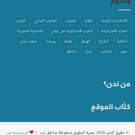
وسوم
الانتخابات البلدية
البقاع
الجنوب
الجنوب اللبناني
الحرب
الحرب الاسرائيلية
الحرب الاسرائيلية على لبنان
الضاحية الجنوبية
النبطية
النزوح
الهرمل
بعلبك
بيروت
جنوب لبنان
صور
طرابلس
لبنان
مناطق
من نحن؟
كتّاب الموقع
© حقوق النشر 2026، جميع الحقوق محفوظة مناطق .نت |
تم برمجته من