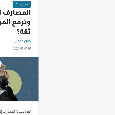
تحقيقات
المصارف تت
وترفع الف
ثقة؟
حنان حمدان
2025-01-07
تعود مسألة المصارف إل