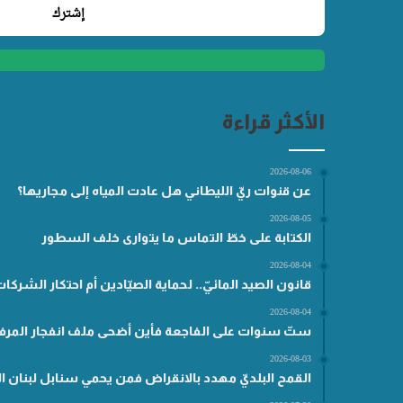
الأكثر قراءة
2026-08-06
عن قنوات ريّ الليطاني هل عادت المياه إلى مجاريها؟
2026-08-05
الكتابة على خطّ التماس ما يتوارى خلف السطور
2026-08-04
قانون الصيد المائيّ.. لحماية الصيّادين أم احتكار الشركا
2026-08-04
ستّ سنوات على الفاجعة فأين أضحى ملف انفجار المرفأ
2026-08-03
القمح البلديّ مهدد بالانقراض فمن يحمي سنابل لبنان ال