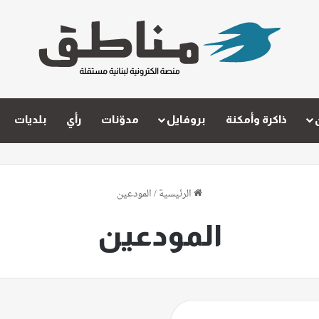
ذاكرة وأمكنة
بروفايل
مدوّنات
رأي
بلديات
الرئيسية
/
المودعين
المودعين