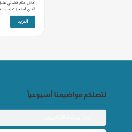
خلال حكم قضائيّ عادل و
الذين احتجزت (صودر
المزيد
لتصلكم مواضيعنا أسبوعياً