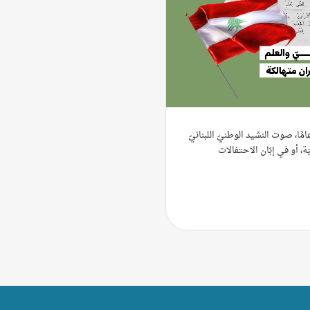
يألف ابني، ذو الـ 11 عامًا، صوت النشيد الوطنيّ اللبنانيّ
ّة، أو في إبّان الاحتفالات