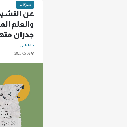
مدوّنات
عن النشيد 
والعلم ال
جدران مته
مايا ياغي
2025-05-02