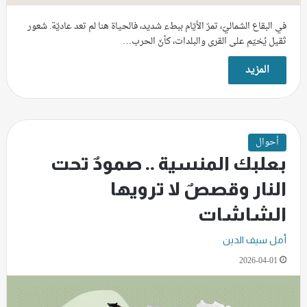
في البقاع الشماليّ، تمرّ الأيّام ببطء شديد، فالحياة هنا لم تعد عاديّة. شعور
ثقيل يُخيّم على القرى والبلدات، كأنّ الحرب…
المزيد
أحوال
بعلبك المنسية .. صمودٌ تحت
النار وقصصٌ لا ترويها
الشاشات
أمل سيف الدين
2026-04-01