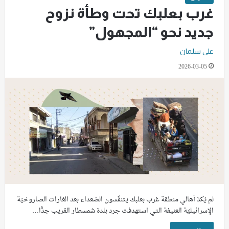
غرب بعلبك تحت وطأة نزوح
جديد نحو “المجهول”
علي سلمان
2026-03-05
لم يَكدْ أهالي منطقة غرب بعلبك يتنفّسون الصّعداء بعد الغارات الصاروخيّة
الإسرائيليّة العنيفة التي استهدفت جرد بلدة شمسطار القريب جدًّا…