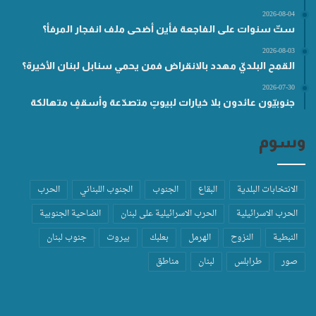
2026-08-04
ستّ سنوات على الفاجعة فأين أضحى ملف انفجار المرفأ؟
2026-08-03
القمح البلديّ مهدد بالانقراض فمن يحمي سنابل لبنان الأخيرة؟
2026-07-30
جنوبيّون عائدون بلا خيارات لبيوتٍ متصدّعة وأسقفٍ متهالكة
وسوم
الانتخابات البلدية
البقاع
الجنوب
الجنوب اللبناني
الحرب
الحرب الاسرائيلية
الحرب الاسرائيلية على لبنان
الضاحية الجنوبية
النبطية
النزوح
الهرمل
بعلبك
بيروت
جنوب لبنان
صور
طرابلس
لبنان
مناطق