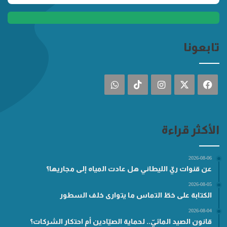
تابعونا
فيسبوك
‫X
انستقرام
‫TikTok
واتساب
الأكثر قراءة
2026-08-06
عن قنوات ريّ الليطاني هل عادت المياه إلى مجاريها؟
2026-08-05
الكتابة على خطّ التماس ما يتوارى خلف السطور
2026-08-04
قانون الصيد المائيّ.. لحماية الصيّادين أم احتكار الشركات؟