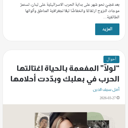
بعد مُضِيّ نحو شهر على بداية الحرب الاسرائيليّة على لبنان، تستمرّ
موجات النزوح ارتفاعًا وانخفاضًا تبعًا لجغرافيّة المناطق وألوانها
الطائفيّة…
المزيد
أحوال
“لولّا” المفعمة بالحياة اغتالتها
الحرب في بعلبك وبدّدت أحلامها
أمل سيف الدين
2026-03-27