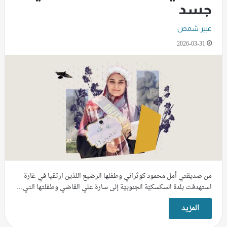
جسد
عبير شمص
2026-03-31
من صديقتي أمل محمود كوثراني وطفلها الرضيع اللذين ارتقيا في غارة
استهدفت بلدة السكسكيّة الجنوبيّة إلى سارة علي القاضي وطفلتها التي…
المزيد