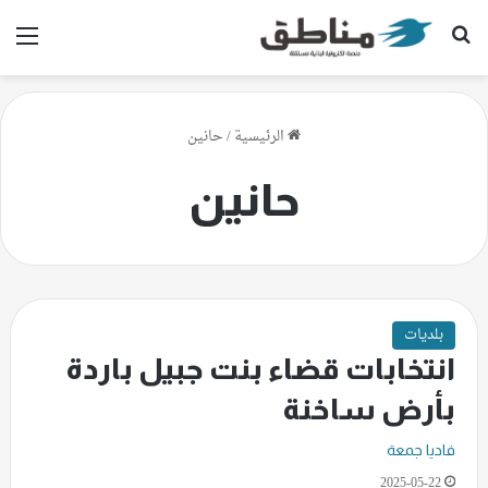
بحث عن
الق
الرئيسية
/
حانين
حانين
بلديات
انتخابات قضاء بنت جبيل باردة
بأرض ساخنة
فاديا جمعة
2025-05-22