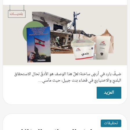
ضيفٌ بارد في أرضٍ ساخنة؛ لعلّ هذا الوصف هو الأدقّ لحال الاستحقاق
البلديّ والاختياريّ في قضاء بنت جبيل، حيث مآسي…
المزيد
تحقيقات