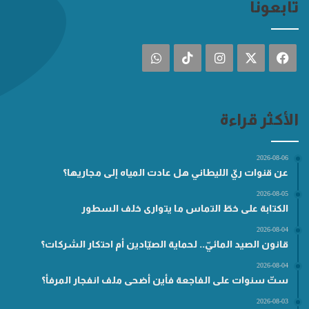
تابعونا
فيسبوك
‫X
انستقرام
‫TikTok
واتساب
الأكثر قراءة
2026-08-06
عن قنوات ريّ الليطاني هل عادت المياه إلى مجاريها؟
2026-08-05
الكتابة على خطّ التماس ما يتوارى خلف السطور
2026-08-04
قانون الصيد المائيّ.. لحماية الصيّادين أم احتكار الشركات؟
2026-08-04
ستّ سنوات على الفاجعة فأين أضحى ملف انفجار المرفأ؟
2026-08-03