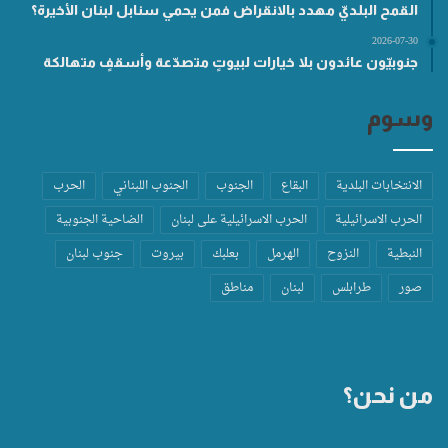
القمح البلديّ مهدد بالانقراض فمن يحمي سنابل لبنان الأخيرة؟
2026-07-30
جنوبيّون عائدون بلا خيارات لبيوتٍ متصدّعة وأسقفٍ متهالكة
وسوم
الانتخابات البلدية
البقاع
الجنوب
الجنوب اللبناني
الحرب
الحرب الاسرائيلية
الحرب الاسرائيلية على لبنان
الضاحية الجنوبية
النبطية
النزوح
الهرمل
بعلبك
بيروت
جنوب لبنان
صور
طرابلس
لبنان
مناطق
من نحن؟