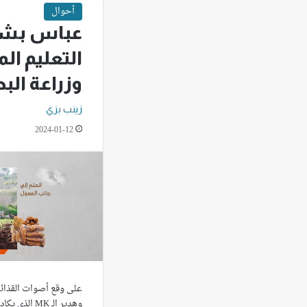
أحوال
عباس بشر
التعليم ال
وزراعة الب
زينب بزي
2024-01-12
على وقع أصوات القذائف
وهدير الـ MK