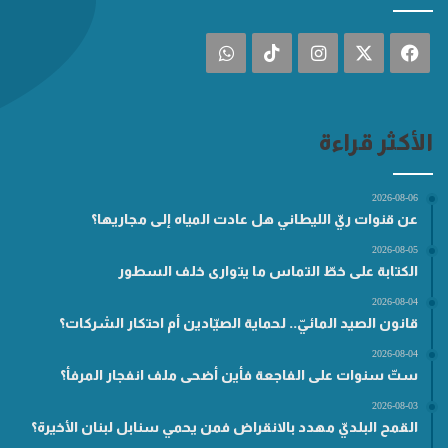
فيسبوك
‫X
انستقرام
‫TikTok
واتساب
الأكثر قراءة
2026-08-06
عن قنوات ريّ الليطاني هل عادت المياه إلى مجاريها؟
2026-08-05
الكتابة على خطّ التماس ما يتوارى خلف السطور
2026-08-04
قانون الصيد المائيّ.. لحماية الصيّادين أم احتكار الشركات؟
2026-08-04
ستّ سنوات على الفاجعة فأين أضحى ملف انفجار المرفأ؟
2026-08-03
القمح البلديّ مهدد بالانقراض فمن يحمي سنابل لبنان الأخيرة؟