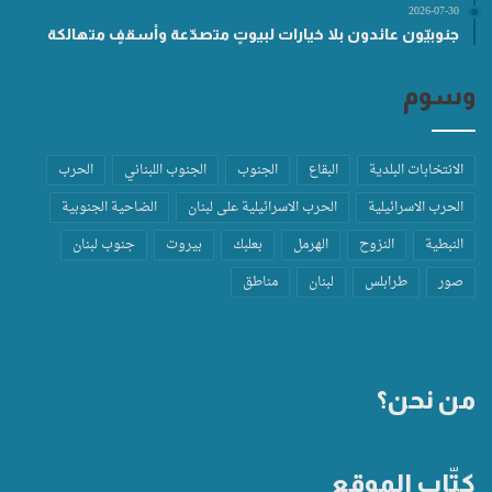
2026-07-30
جنوبيّون عائدون بلا خيارات لبيوتٍ متصدّعة وأسقفٍ متهالكة
وسوم
الانتخابات البلدية
البقاع
الجنوب
الجنوب اللبناني
الحرب
الحرب الاسرائيلية
الحرب الاسرائيلية على لبنان
الضاحية الجنوبية
النبطية
النزوح
الهرمل
بعلبك
بيروت
جنوب لبنان
صور
طرابلس
لبنان
مناطق
من نحن؟
كتّاب الموقع