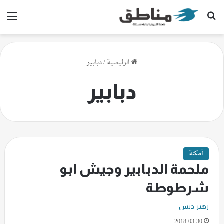
بحث عن
الق
الرئيسية
/
دبابير
دبابير
أمكنة
ملحمة الدبابير وجيش ابو
شرطوطة
زهير دبس
2018-03-30