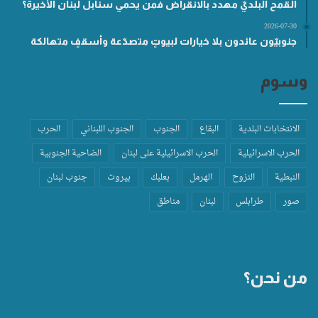
القمح البلديّ مهدد بالانقراض فمن يحمي سنابل لبنان الأخيرة؟
2026-07-30
جنوبيّون عائدون بلا خيارات لبيوتٍ متصدّعة وأسقفٍ متهالكة
وسوم
الانتخابات البلدية
البقاع
الجنوب
الجنوب اللبناني
الحرب
الحرب الاسرائيلية
الحرب الاسرائيلية على لبنان
الضاحية الجنوبية
النبطية
النزوح
الهرمل
بعلبك
بيروت
جنوب لبنان
صور
طرابلس
لبنان
مناطق
من نحن؟