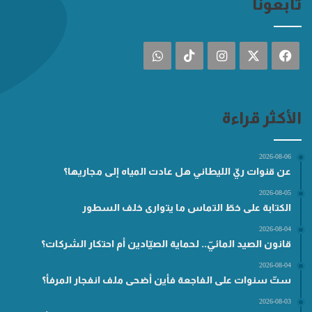
تابعونا
فيسبوك
‫X
انستقرام
‫TikTok
واتساب
الأكثر قراءة
2026-08-06
عن قنوات ريّ الليطاني هل عادت المياه إلى مجاريها؟
2026-08-05
الكتابة على خطّ التماس ما يتوارى خلف السطور
2026-08-04
قانون الصيد المائيّ.. لحماية الصيّادين أم احتكار الشركات؟
2026-08-04
ستّ سنوات على الفاجعة فأين أضحى ملف انفجار المرفأ؟
2026-08-03