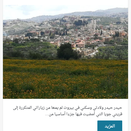
حيدر حيدر ولادتي وسكني في بيروت لم يمنعا من زياراتي المتكررة إلى
قريتي جويا التي أمضيت فيها جزءا أساسيا من…
المزيد