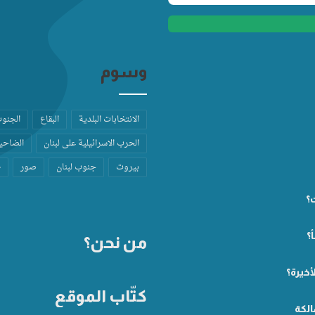
وسوم
الانتخابات البلدية
البقاع
الجنو
الحرب الاسرائيلية على لبنان
الضاحية
بيروت
جنوب لبنان
صور
ط
ت؟
؟
من نحن؟
أخيرة؟
كتّاب الموقع
الكة