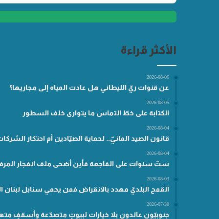
الأكثر قراءة
2026-08-06
عن قنوات ريّ الليطاني هل عادت المياه إلى مجاريها؟
2026-08-05
الكتابة على خطّ التماس ما يتوارى خلف السطور
2026-08-04
قانون الصيد المائيّ.. لحماية الصيّادين أم احتكار الشركا
2026-08-04
ستّ سنوات على الفاجعة فأين أضحى ملف انفجار المرفأ
2026-08-03
القمح البلديّ مهدد بالانقراض فمن يحمي سنابل لبنان ال
2026-07-30
جنوبيّون عائدون بلا خيارات لبيوتٍ متصدّعة وأسقفٍ مته