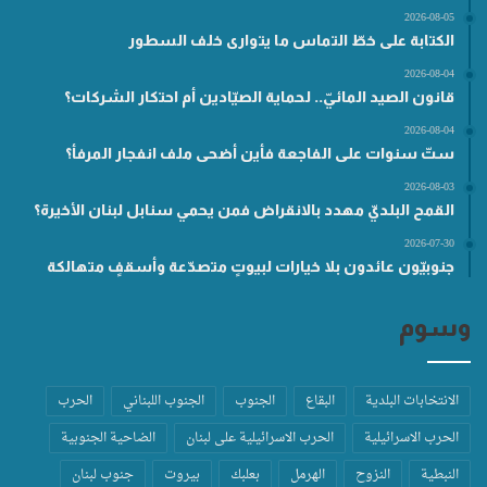
2026-08-05
الكتابة على خطّ التماس ما يتوارى خلف السطور
2026-08-04
قانون الصيد المائيّ.. لحماية الصيّادين أم احتكار الشركات؟
2026-08-04
ستّ سنوات على الفاجعة فأين أضحى ملف انفجار المرفأ؟
2026-08-03
القمح البلديّ مهدد بالانقراض فمن يحمي سنابل لبنان الأخيرة؟
2026-07-30
جنوبيّون عائدون بلا خيارات لبيوتٍ متصدّعة وأسقفٍ متهالكة
وسوم
الانتخابات البلدية
البقاع
الجنوب
الجنوب اللبناني
الحرب
الحرب الاسرائيلية
الحرب الاسرائيلية على لبنان
الضاحية الجنوبية
النبطية
النزوح
الهرمل
بعلبك
بيروت
جنوب لبنان