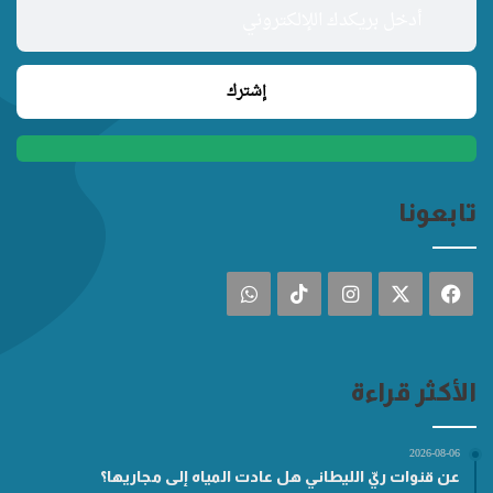
تابعونا
فيسبوك
‫X
انستقرام
‫TikTok
واتساب
الأكثر قراءة
2026-08-06
عن قنوات ريّ الليطاني هل عادت المياه إلى مجاريها؟