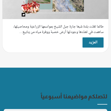
طالما تغنّت بلدة شبعا جارة جبل الشيخ بمواسمها الزراعيّة ومحاصيلها،
ساهمت في تعدّدها وجودتها أرض خصبة ووفرة مياه من ينابيع…
المزيد
لتصلكم مواضيعنا أسبوعياً