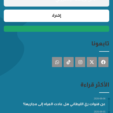
تابعونا
فيسبوك
‫X
انستقرام
‫TikTok
واتساب
الأكثر قراءة
2026-08-06
عن قنوات ريّ الليطاني هل عادت المياه إلى مجاريها؟
2026-08-05