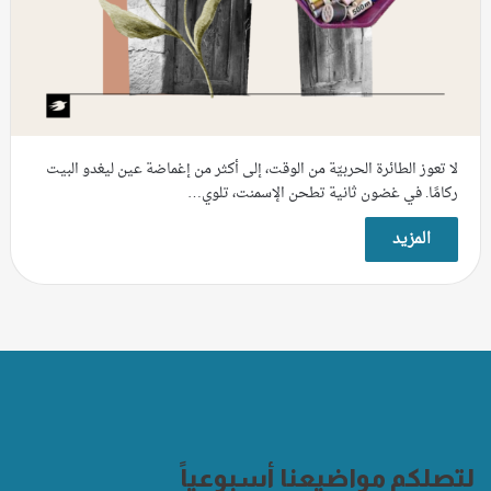
لا تعوز الطائرة الحربيّة من الوقت، إلى أكثر من إغماضة عين ليغدو البيت
ركامًا. في غضون ثانية تطحن الإسمنت، تلوي…
المزيد
لتصلكم مواضيعنا أسبوعياً