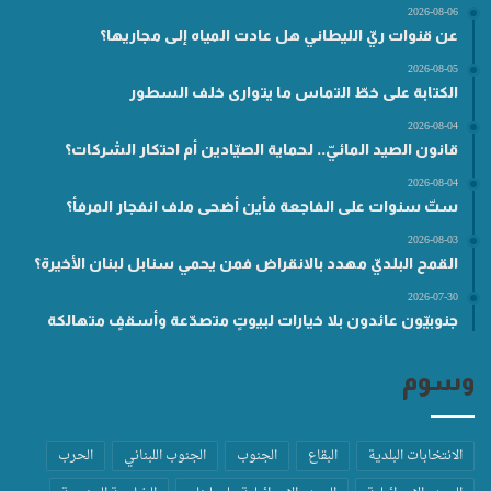
2026-08-06
عن قنوات ريّ الليطاني هل عادت المياه إلى مجاريها؟
2026-08-05
الكتابة على خطّ التماس ما يتوارى خلف السطور
2026-08-04
قانون الصيد المائيّ.. لحماية الصيّادين أم احتكار الشركات؟
2026-08-04
ستّ سنوات على الفاجعة فأين أضحى ملف انفجار المرفأ؟
2026-08-03
القمح البلديّ مهدد بالانقراض فمن يحمي سنابل لبنان الأخيرة؟
2026-07-30
جنوبيّون عائدون بلا خيارات لبيوتٍ متصدّعة وأسقفٍ متهالكة
وسوم
الانتخابات البلدية
البقاع
الجنوب
الجنوب اللبناني
الحرب