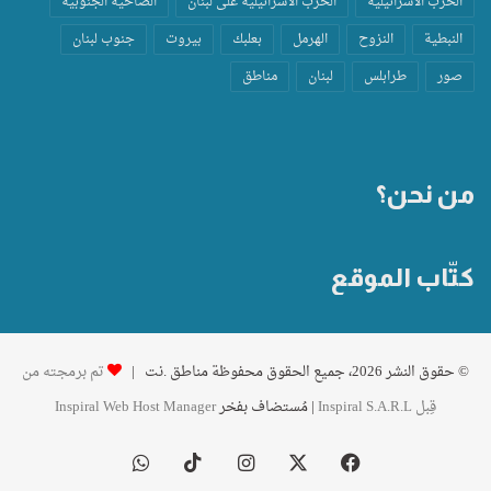
الحرب الاسرائيلية
الحرب الاسرائيلية على لبنان
الضاحية الجنوبية
النبطية
النزوح
الهرمل
بعلبك
بيروت
جنوب لبنان
صور
طرابلس
لبنان
مناطق
من نحن؟
كتّاب الموقع
© حقوق النشر 2026، جميع الحقوق محفوظة مناطق .نت |
تم برمجته من
قِبل Inspiral S.A.R.L
| مُستضاف بفخر
Inspiral Web Host Manager
فيسبوك
‫X
انستقرام
‫TikTok
واتساب