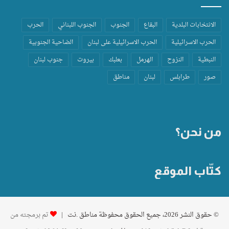
الانتخابات البلدية
البقاع
الجنوب
الجنوب اللبناني
الحرب
الحرب الاسرائيلية
الحرب الاسرائيلية على لبنان
الضاحية الجنوبية
النبطية
النزوح
الهرمل
بعلبك
بيروت
جنوب لبنان
صور
طرابلس
لبنان
مناطق
من نحن؟
كتّاب الموقع
© حقوق النشر 2026، جميع الحقوق محفوظة مناطق .نت |
تم برمجته من