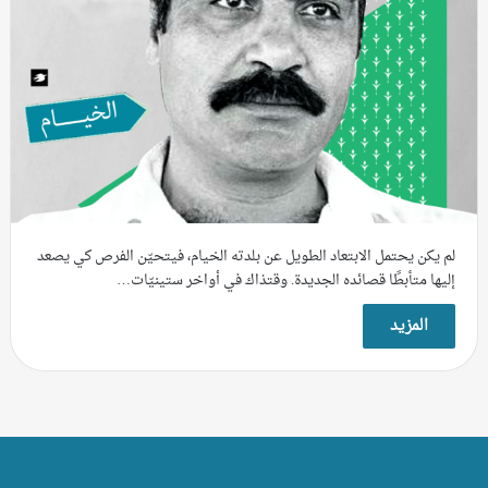
لم يكن يحتمل الابتعاد الطويل عن بلدته الخيام، فيتحيّن الفرص كي يصعد
إليها متأبطًا قصائده الجديدة. وقتذاك في أواخر ستينيّات…
المزيد