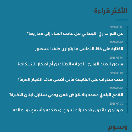
الأكثر قراءة
2026-08-06
عن قنوات ريّ الليطاني هل عادت المياه إلى مجاريها؟
2026-08-05
الكتابة على خطّ التماس ما يتوارى خلف السطور
2026-08-04
قانون الصيد المائيّ.. لحماية الصيّادين أم احتكار الشركات؟
2026-08-04
ستّ سنوات على الفاجعة فأين أضحى ملف انفجار المرفأ؟
2026-08-03
القمح البلديّ مهدد بالانقراض فمن يحمي سنابل لبنان الأخيرة؟
2026-07-30
جنوبيّون عائدون بلا خيارات لبيوتٍ متصدّعة وأسقفٍ متهالكة
وسوم