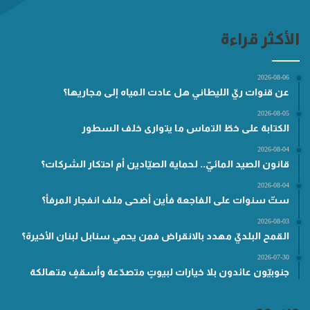
الأكثر قراءة
2026-08-06
عن قنوات ريّ الليطاني هل عادت المياه إلى مجاريها؟
2026-08-05
الكتابة على خطّ التماس ما يتوارى خلف السطور
2026-08-04
قانون الصيد المائيّ.. لحماية الصيّادين أم احتكار الشركات؟
2026-08-04
ستّ سنوات على الفاجعة فأين أضحى ملف انفجار المرفأ؟
2026-08-03
القمح البلديّ مهدد بالانقراض فمن يحمي سنابل لبنان الأخيرة؟
2026-07-30
جنوبيّون عائدون بلا خيارات لبيوتٍ متصدّعة وأسقفٍ متهالكة