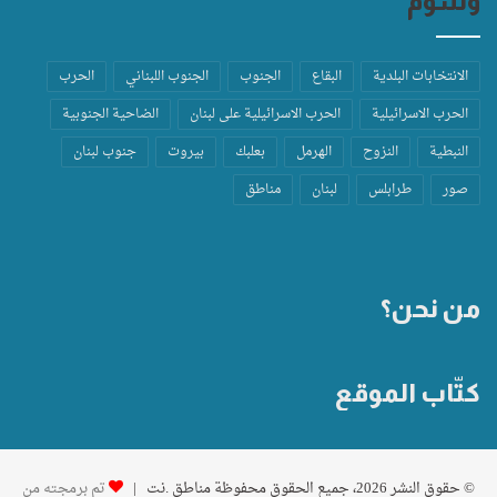
وسوم
الانتخابات البلدية
البقاع
الجنوب
الجنوب اللبناني
الحرب
الحرب الاسرائيلية
الحرب الاسرائيلية على لبنان
الضاحية الجنوبية
النبطية
النزوح
الهرمل
بعلبك
بيروت
جنوب لبنان
صور
طرابلس
لبنان
مناطق
من نحن؟
كتّاب الموقع
© حقوق النشر 2026، جميع الحقوق محفوظة مناطق .نت |
تم برمجته من