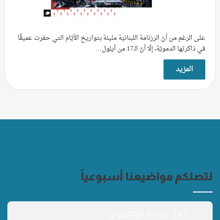
على الرغم من أنّ الرزنامة اللبنانيّة مليئة بتواريخ الأيّام التي حفرت عميقًا
في ذاكرتها الدمويّة، إلّا أنّ الـ17 من أيلول…
المزيد
لتصلكم مواضيعنا أسبوعياً