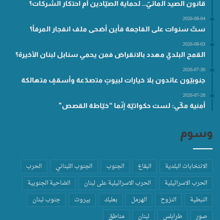
قانون الصيد المائيّ.. لحماية الصيّادين أم احتكار الشركات؟
2026-08-04
ستّ سنوات على الفاجعة فأين أضحى ملف انفجار المرفأ؟
2026-08-03
القمح البلديّ مهدد بالانقراض فمن يحمي سنابل لبنان الأخيرة؟
2026-07-30
جنوبيّون عائدون بلا خيارات لبيوتٍ متصدّعة وأسقفٍ متهالكة
2026-07-28
أمنية مكّي: لست حكواتيّة إنّما “خيّاطة القصص”
وسوم
الانتخابات البلدية
البقاع
الجنوب
الجنوب اللبناني
الحرب
الحرب الاسرائيلية
الحرب الاسرائيلية على لبنان
الضاحية الجنوبية
النبطية
النزوح
الهرمل
بعلبك
بيروت
جنوب لبنان
صور
طرابلس
لبنان
مناطق