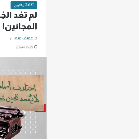
ثقافة وفنون
لم تعُد الج
المجانين!
د. عفيف عثمان
2024-06-29