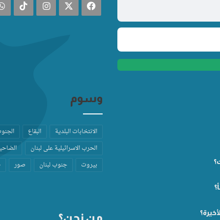
فيسبوك
‫X
انستقرام
TikTok
وسوم
الانتخابات البلدية
البقاع
الجنو
الحرب الاسرائيلية على لبنان
الضاحية
ت؟
بيروت
جنوب لبنان
صور
ط
؟
أخيرة؟
من نحن؟