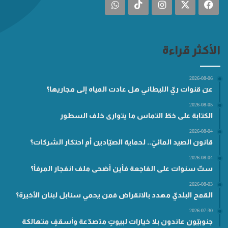
فيسبوك
‫X
انستقرام
‫TikTok
واتساب
الأكثر قراءة
2026-08-06
عن قنوات ريّ الليطاني هل عادت المياه إلى مجاريها؟
2026-08-05
الكتابة على خطّ التماس ما يتوارى خلف السطور
2026-08-04
قانون الصيد المائيّ.. لحماية الصيّادين أم احتكار الشركات؟
2026-08-04
ستّ سنوات على الفاجعة فأين أضحى ملف انفجار المرفأ؟
2026-08-03
القمح البلديّ مهدد بالانقراض فمن يحمي سنابل لبنان الأخيرة؟
2026-07-30
جنوبيّون عائدون بلا خيارات لبيوتٍ متصدّعة وأسقفٍ متهالكة