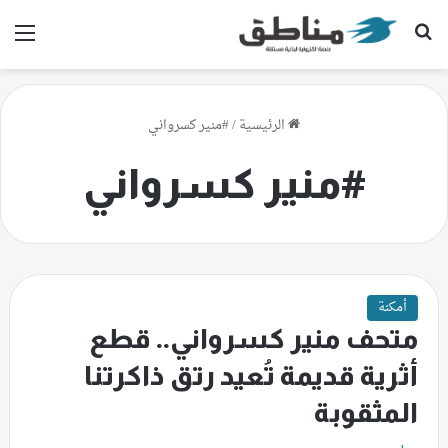
بحث عن
الق
الرئيسية
/
#منير كسرواني
#منير كسرواني
أمكنة
متحف منير كسرواني.. قطع
أثرية قديمة تُعيد رتق ذاكرتنا
المثقوبة