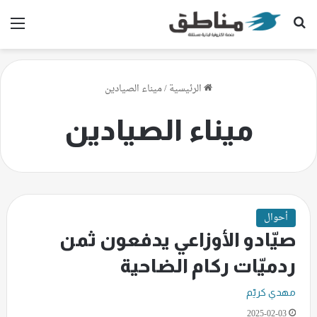
بحث عن
الق
الرئيسية
/
ميناء الصيادين
ميناء الصيادين
أحوال
صيّادو الأوزاعي يدفعون ثمن
ردميّات ركام الضاحية
مهدي كريّم
2025-02-03