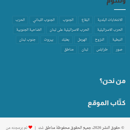
وسوم
الانتخابات البلدية
البقاع
الجنوب
الجنوب اللبناني
الحرب
الحرب الاسرائيلية
الحرب الاسرائيلية على لبنان
الضاحية الجنوبية
النبطية
النزوح
الهرمل
بعلبك
بيروت
جنوب لبنان
صور
طرابلس
لبنان
مناطق
من نحن؟
كتّاب الموقع
© حقوق النشر 2026، جميع الحقوق محفوظة مناطق .نت |
تم برمجته من