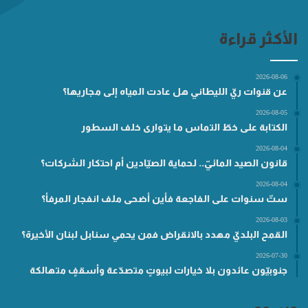
الأكثر قراءة
2026-08-06
عن قنوات ريّ الليطاني هل عادت المياه إلى مجاريها؟
2026-08-05
الكتابة على خطّ التماس ما يتوارى خلف السطور
2026-08-04
قانون الصيد المائيّ.. لحماية الصيّادين أم احتكار الشركات؟
2026-08-04
ستّ سنوات على الفاجعة فأين أضحى ملف انفجار المرفأ؟
2026-08-03
القمح البلديّ مهدد بالانقراض فمن يحمي سنابل لبنان الأخيرة؟
2026-07-30
جنوبيّون عائدون بلا خيارات لبيوتٍ متصدّعة وأسقفٍ متهالكة