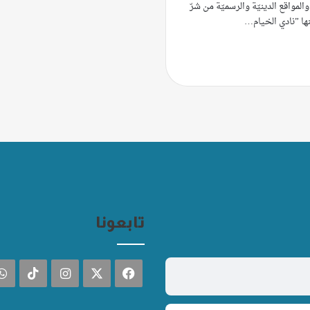
المواقع الدينيّة والرسميّة من شرّ
نها ”نادي الخيام…
تابعونا
فيسبوك
‫X
انستقرام
TikTok