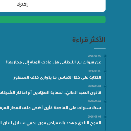
الأكثر قراءة
2026-08-06
عن قنوات ريّ الليطاني هل عادت المياه إلى مجاريها؟
2026-08-05
الكتابة على خطّ التماس ما يتوارى خلف السطور
2026-08-04
قانون الصيد المائيّ.. لحماية الصيّادين أم احتكار الشركا
2026-08-04
ستّ سنوات على الفاجعة فأين أضحى ملف انفجار المرفأ
2026-08-03
القمح البلديّ مهدد بالانقراض فمن يحمي سنابل لبنان ال